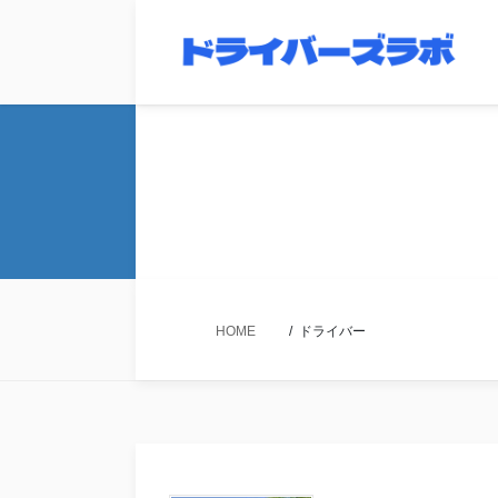
コ
ナ
ン
ビ
テ
ゲ
ン
ー
ツ
シ
へ
ョ
ス
ン
キ
に
ッ
移
プ
動
HOME
ドライバー